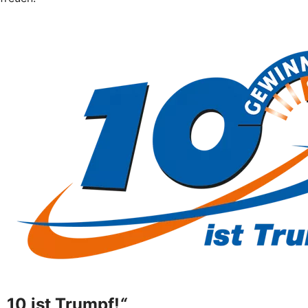
„
10 ist Trumpf!
“