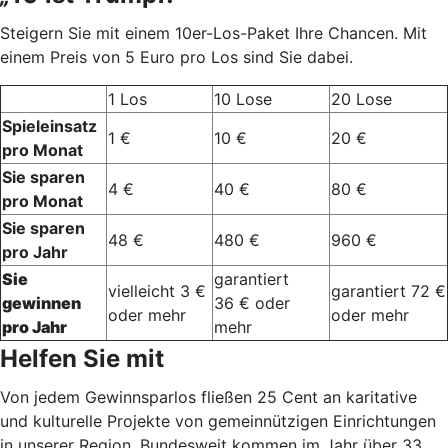
Steigern Sie mit einem 10er-Los-Paket Ihre Chancen. Mit
einem Preis von 5 Euro pro Los sind Sie dabei.
1 Los
10 Lose
20 Lose
Spieleinsatz
1 €
10 €
20 €
pro Monat
Sie sparen
4 €
40 €
80 €
pro Monat
Sie sparen
48 €
480 €
960 €
pro Jahr
Sie
garantiert
vielleicht 3 €
garantiert 72 €
gewinnen
36 € oder
oder mehr
oder mehr
pro Jahr
mehr
Helfen Sie mit
Von jedem Gewinnsparlos fließen 25 Cent an karitative
und kulturelle Projekte von gemeinnützigen Einrichtungen
in unserer Region. Bundesweit kommen im Jahr über 33