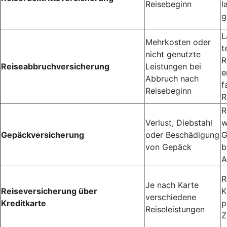
Reisebeginn
l
g
L
Mehrkosten oder
t
nicht genutzte
R
Reiseabbruchversicherung
Leistungen bei
e
Abbruch nach
f
Reisebeginn
R
R
Verlust, Diebstahl
w
Gepäckversicherung
oder Beschädigung
G
von Gepäck
b
A
R
Je nach Karte
Reiseversicherung über
K
verschiedene
Kreditkarte
p
Reiseleistungen
Z