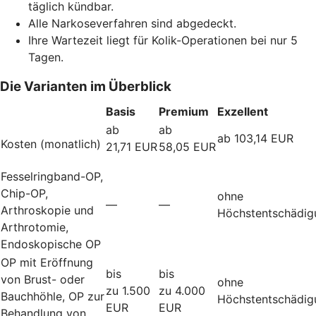
täglich kündbar.
Alle Narkoseverfahren sind abgedeckt.
Ihre Wartezeit liegt für Kolik-Operationen bei nur 5
Tagen.
Die Varianten im Überblick
Basis
Premium
Exzellent
ab
ab
ab 103,14 EUR
Kosten (monatlich)
21,71 EUR
58,05 EUR
Fesselringband-OP,
Chip-OP,
ohne
—
—
Arthroskopie und
Höchstentschädig
Arthrotomie,
Endoskopische OP
OP mit Eröffnung
bis
bis
von Brust- oder
ohne
zu 1.500
zu 4.000
Bauchhöhle, OP zur
Höchstentschädig
EUR
EUR
Behandlung von