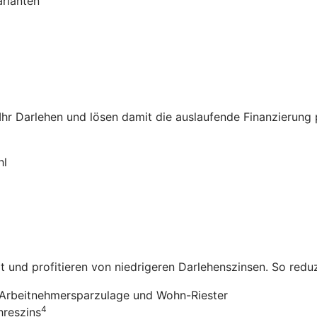
arianten
 Ihr Darlehen und lösen damit die auslaufende Finanzierung
hl
it und profitieren von niedrigeren Darlehenszinsen. So redu
Arbeitnehmersparzulage und Wohn-Riester
4
hreszins