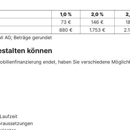
1,0 %
2,0 %
2
73 €
146 €
1
880 €
1.753 €
2.
ll AG; Beträge gerundet
estalten können
ilienfinanzierung endet, haben Sie verschiedene Möglichkei
Laufzeit
oraussetzungen